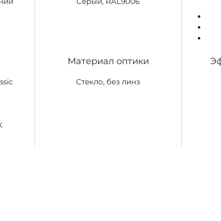
ний
Серый, RAL9006
Материал оптики
Эф
ssic
Стекло, без линз
X