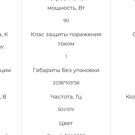
одном 
мощность, Вт
красно
полно
90
или на
белый 
, К
Клас защиты поражения
сочет
током
фильтр
BW
воспро
1
оттено
наприм
ации
Габариты без упаковки
розовы
2038*105*56
 В
Частота, Гц
Ко
50±10%
Цвет