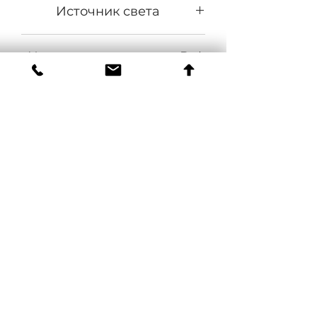
Источник света
COB
Напряжение питания, В
140-265
Частота, Гц
50±10%
Коэффициент мощности
0,95
Материал оптики
Отражатель, стекло
Материал корпуса
Экструдированный алюминий
Цвет
Серый, RAL9006