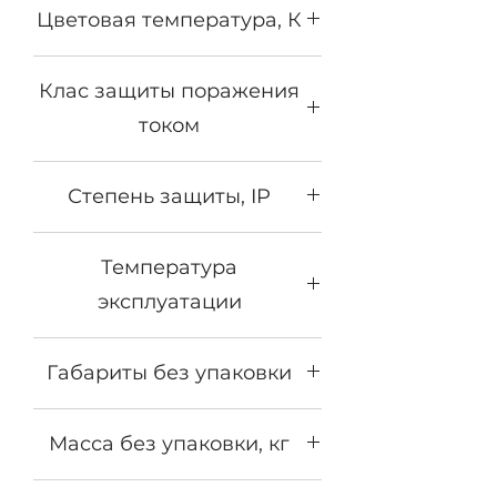
под конкретную задачу
Цветовая температура, К
освещения. Драйвер внешний,
опционально способен работать
2700К - 5000К
совместно с системами
Клас защиты поражения
удаленного управления
током
освещением, включая функцию
диммирования. Имеет габариты
1
212*200*155мм
Степень защиты, IP
IP65
Температура
эксплуатации
от -40°С до +50°С
Габариты без упаковки
212х200х155
Масса без упаковки, кг