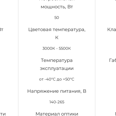
устана
мощность, Вт
кронш
углов 
50
с ГОСТ
компле
Вт
Цветовая температура,
Кла
обеспе
К
освеще
120м м
3000К - 5500К
ригеля
Температура
Га
эксплуатации
от -40°С до +50°С
Напряжение питания, В
140-265
ти
Материал оптики