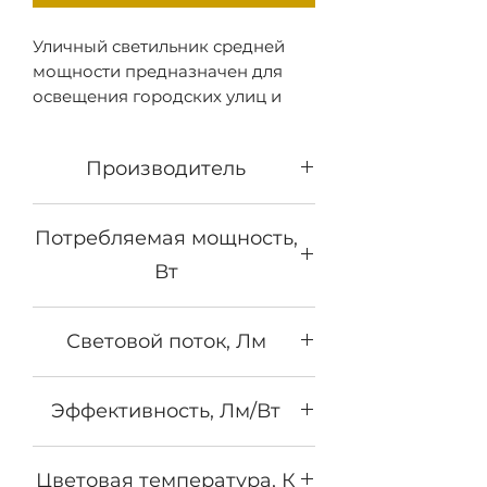
Уличный светильник средней
мощности предназначен для
освещения городских улиц и
многополосных шоссе,
охранных периметров.
Производитель
Светильник RC-R252 ST с
потреблением 160 Вт выдает
Револайт
световой поток 20600 лм, что
Потребляемая мощность,
позволяет заменить светильник
Вт
типа ДРЛ-400. Кривая силы
света Ш (широкая). Светильник
160
RC-R252 устанавливается на
Световой поток, Лм
осветительные опоры с
установленной на них консолью
20600
диаметром до 50 мм. Модели
Эффективность, Лм/Вт
серии RC-R выпускаются в
исполнении IP65 и могут
129
эксплуатироваться в
Цветовая температура, К