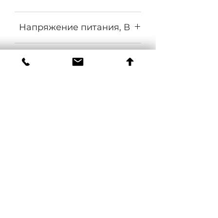
COB
Напряжение питания, В
140-265
Частота, Гц
50±10%
Коэффициент мощности
0,95
Материал оптики
Боросиликатное стекло
Материал корпуса
Экструдированный алюминий
Цвет
Серый, RAL9006
ЗАМЕНЯЕТ