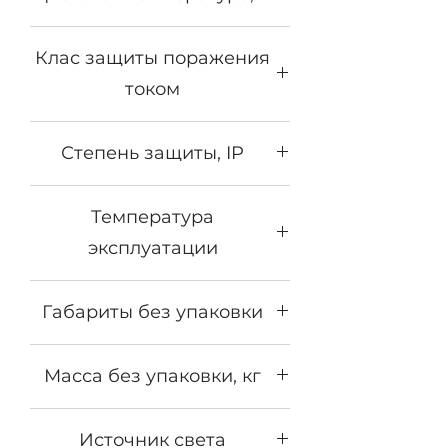
температурном диапазоне
-40...+50°C. Климатическое
2700К - 5000К
исполнение УХЛ1.
Клас защиты поражения
током
1
Степень защиты, IP
IP65
Температура
эксплуатации
от -40°С до +50°С
Габариты без упаковки
450х180х120
Масса без упаковки, кг
5,3
Источник света