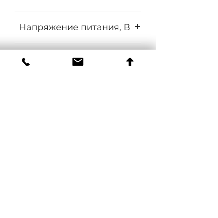
COB
Напряжение питания, В
140-265
Частота, Гц
50±10%
Коэффициент мощности
0,95
Материал оптики
Боросиликатное стекло
Материал корпуса
Экструдированный алюминий
Цвет
Серый, RAL 9006
ЗАМЕНЯЕТ