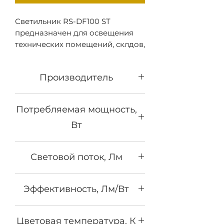
Светильник RS-DF100 ST
предназначен для освещения
технических помещений, склдов,
зон погрузки /
разгрузки. Является
Производитель
альтернативой светильника типа
ДРЛ 125. Имеет различные
Револайт
варианты крепления: на подвес;
Потребляемая мощность,
на скобу; на рым-болт; на
Вт
поворотную лиру. Модели серии
RS-DF выпускаются в
60
исполнении IP65.
Световой поток, Лм
9000
Эффективность, Лм/Вт
150
Цветовая температура, К