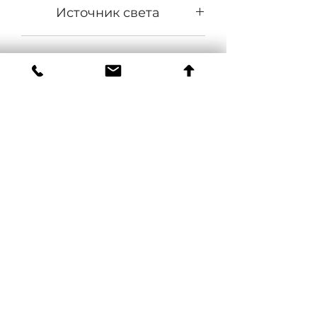
Источник света
COB
Напряжение питания, В
140-265
Частота, Гц
50±10%
Коэффициент мощности
0,95
Материал оптики
Боросиликатное стекло
Материал корпуса
Экструдированный алюминий
Цвет
Серый, RAL 9006