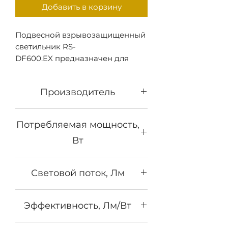
Добавить в корзину
Подвесной взрывозащищенный
светильник RS-
DF600.EX предназначен для
работы в пыльной среде а так
же в местах с повышенным
Производитель
уровнем взрывоопасности.
Револайт
Потребляемая мощность,
Вт
320
Световой поток, Лм
40000
Эффективность, Лм/Вт
125