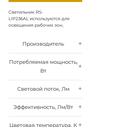
Светильник RS-
LIP236AL используются для
освещения рабочих зон,
производственных и складских
помещений, паркингов и других
Производитель
участков с повышенным
уровнем влажности и
Револайт
запылённости. Возможно
Потребляемая мощность,
исполнение для крепления к
Вт
поверхности потолка либо с
тросовыми подвесами.
32
Световой поток, Лм
3150
Эффективность, Лм/Вт
98
Цветовая температура, К