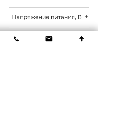
LED
Напряжение питания, В
140-265
Частота, Гц
50±10%
Коэффициент мощности
0,95
Материал оптики
Поликарбонат
Материал корпуса
ABS пластик
Цвет
Белый
КРЕПЛЕНИЕ