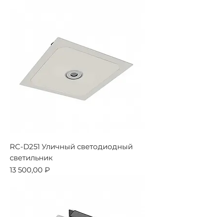
RC-D251 Уличный светодиодный
светильник
Цена
13 500,00 ₽